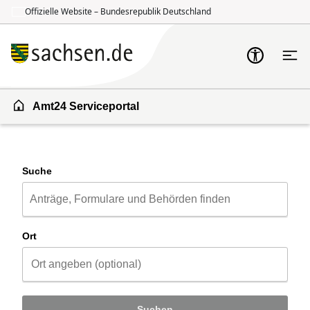
Offizielle Website – Bundesrepublik Deutschland
Zum Inhalt springen
Zur Suche springen
Amt24 Serviceportal
Suche
Ort
Suchen