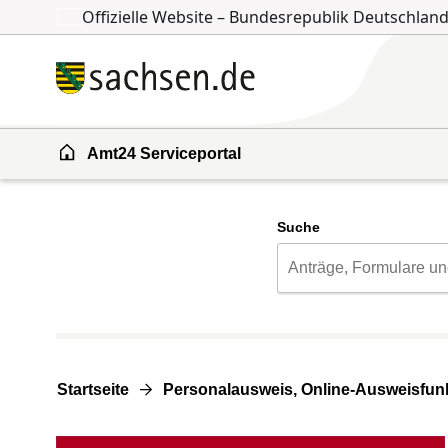
Offizielle Website – Bundesrepublik Deutschlan
Zum Inhalt springen
Zur Suche springen
Amt24 Serviceportal
Suche
Startseite
Personalausweis, Online-Ausweisfunk