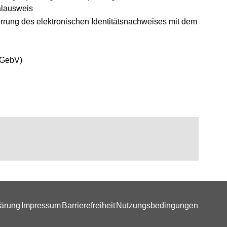
alausweis
en Fenster geöffnet)
rung des elektronischen Identitätsnachweises mit dem
inem neuen Fenster geöffnet)
GebV)
lärung
Impressum
Barrierefreiheit
Nutzungsbedingungen