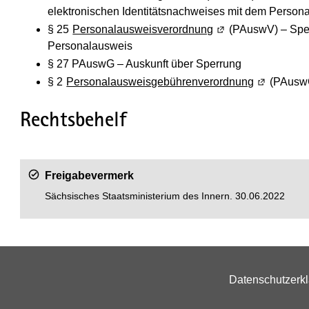
elektronischen Identitätsnachweises mit dem Person
§ 25
Personalausweisverordnung
(Wird in einem neu
(PAuswV) – Sper
Personalausweis
§ 27 PAuswG – Auskunft über Sperrung
§ 2
Personalausweisgebührenverordnung
(Wird in e
(PAusw
Rechtsbehelf
Freigabevermerk
Sächsisches Staatsministerium des Innern. 30.06.2022
Datenschutzerk