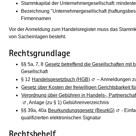
Stammkapital der Unternehmergesellschaft: mindes
Bezeichnung "Unternehmergesellschaft (haftungsbesc
Firmennamen
Vor der Anmeldung zum Handelsregister muss das Stammkapi
von Sacheinlagen besteht.
Rechtsgrundlage
§§ 5a, 7, 8
Gesetz betreffend die Gesellschaften mit
Gesellschaft
§ 12
Handelsgesetzbuch (HGB)
(Wird in einem neuen
– Anmeldungen zu
Gesetz über Kosten der freiwilligen Gerichtsbarkeit 
Verordnung über Gebühren in Handels-, Partnerscha
, Anlage (zu § 1) Gebührenverzeichnis
§§ 39a, 40a
Beurkundungsgesetz (BeurkG)
(Wird in 
- Einf
qualifizierten elektronischen Signatur
Rechtsbehelf