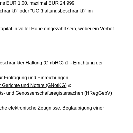
tens EUR 1,00, maximal EUR 24.999
hränkt)" oder "UG (haftungsbeschränkt)" im
tal in voller Höhe eingezahlt sein, wobei ein Verbot
 beschränkter Haftung (GmbHG)
(Wird in einem neuen Fenster ge
- Errichtung der
 Fenster geöffnet)
r Eintragung und Einreichungen
für Gerichte und Notare (GNotKG)
(Wird in einem neuen Fenster g
fts- und Genossenschaftsregistersachen (HRegGebV)
(Wird in 
einem neuen Fenster geöffnet)
ache elektronische Zeugnisse, Beglaubigung einer