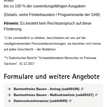
Anteil
bis zu 100 % der zuwendungsfähigen Ausgaben
(Details: siehe Förderbaustein / Programmseite der SAB)
Hinweis:
Es besteht kein Rechtsanspruch auf diese
Förderung.
(Wird in einem neuen Fenster geöffnet)
*) Um verständlich zu bleiben, beschränken wir uns auf die
verallgemeinernden Personenbezeichnungen, sie beziehen sich immer
auf jedes Geschlecht – die Redaktion
(Wird in einem neuen Fenster geöffnet)
**) Statistischer Bericht "Schwerbehinderte Menschen im Freistaat
Sachsen", 31.12.2017
Formulare und weitere Angebote
Barrierefreies Bauen - Antrag (sab69106)
(
Externe Verlink
Barrierefreies Bauen - Maßnahmeliste (sab69107)
(
Externe
Datenschutzhinweise (sab64005)
(
Externe Verlinkung
)