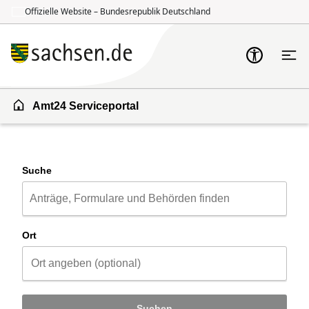
Offizielle Website – Bundesrepublik Deutschland
Zum Inhalt springen
Zur Suche springen
Amt24 Serviceportal
Suche
Ort
Suchen