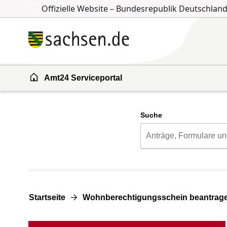
Offizielle Website – Bundesrepublik Deutschlan
Zum Inhalt springen
Zur Suche springen
Amt24 Serviceportal
Suche
Startseite
Wohnberechtigungsschein beantrag