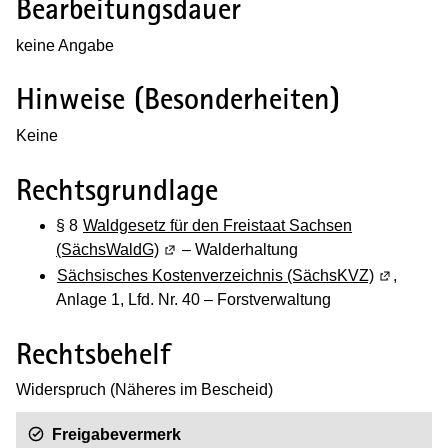
Bearbeitungsdauer
keine Angabe
Hinweise (Besonderheiten)
Keine
Rechtsgrundlage
§ 8
Waldgesetz für den Freistaat Sachsen
(SächsWaldG)
(Wird in einem neuen Fenster geöffnet)
– Walderhaltung
Sächsisches Kostenverzeichnis (SächsKVZ)
(Wird in e
,
Anlage 1, Lfd. Nr. 40 – Forstverwaltung
Rechtsbehelf
Widerspruch (Näheres im Bescheid)
Freigabevermerk