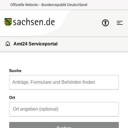
Offizielle Website – Bundesrepublik Deutschland
Zum Inhalt springen
Zur Suche springen
Amt24 Serviceportal
Suche
Ort
Suchen