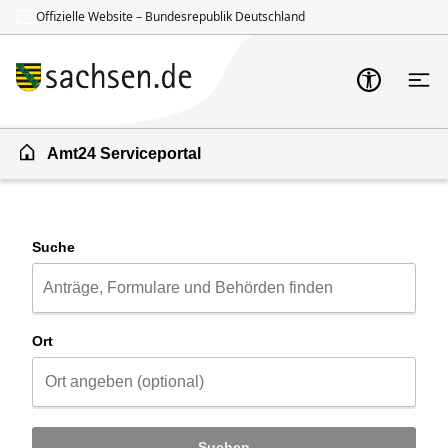
Offizielle Website – Bundesrepublik Deutschland
Zum Inhalt springen
Zur Suche springen
Amt24 Serviceportal
Suche
Ort
Suchen