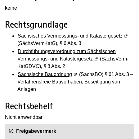
keine
Rechtsgrundlage
Sächsisches Vermessungs- und Katastergesetz
(Wird i
(SächsVermKatG), § 6 Abs. 3
Durchführungsverordnung zum Sächsischen
Vermessungs- und Katastergesetz
(Wird in einem neuen
(SächsVerm-
KatGDVO), § 8 Abs. 2
Sächsische Bauordnung
(Wird in einem neuen Fenster 
(SächsBO) § 61 Abs. 3 –
Verfahrensfreie Bauvorhaben, Beseitigung von
Anlagen
Rechtsbehelf
Nicht anwendbar
Freigabevermerk