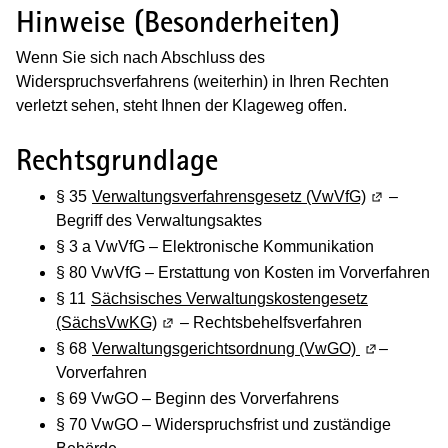
Hinweise (Besonderheiten)
Wenn Sie sich nach Abschluss des
Widerspruchsverfahrens (weiterhin) in Ihren Rechten
verletzt sehen, steht Ihnen der Klageweg offen.
Rechtsgrundlage
§ 35
Verwaltungsverfahrensgesetz (VwVfG)
(Wird in ei
–
Begriff des Verwaltungsaktes
§ 3 a VwVfG – Elektronische Kommunikation
§ 80 VwVfG – Erstattung von Kosten im Vorverfahren
§ 11
Sächsisches Verwaltungskostengesetz
(SächsVwKG)
(Wird in einem neuen Fenster geöffnet)
– Rechtsbehelfsverfahren
§ 68
Verwaltungsgerichtsordnung (VwGO)
(Wird in ei
–
Vorverfahren
§ 69 VwGO – Beginn des Vorverfahrens
§ 70 VwGO – Widerspruchsfrist und zuständige