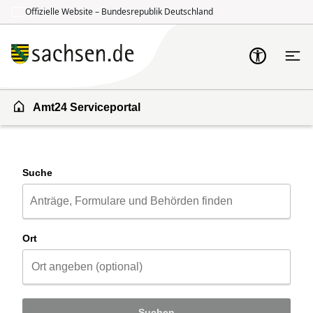
Offizielle Website – Bundesrepublik Deutschland
Zum Inhalt springen
Zur Suche springen
Amt24 Serviceportal
Suche
Ort
Suchen