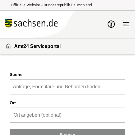
Offizielle Website – Bundesrepublik Deutschland
Zum Inhalt springen
Zur Suche springen
Amt24 Serviceportal
Suche
Ort
Suchen