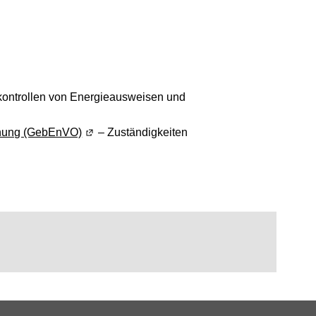
uen Fenster geöffnet)
kontrollen von Energieausweisen und
 einem neuen Fenster geöffnet)
nung (GebEnVO)
(Wird in einem neuen Fenster geöffnet)
– Zuständigkeiten