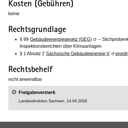
Kosten (Gebühren)
keine
Rechtsgrundlage
§ 99
Gebäudeenergiegesetz (GEG)
(Wird in einem ne
– Stichproben
Inspektionsberichten über Klimaanlagen
§
1 Absatz
2
Sächsische Gebäudeenergie-V
(Wird in
erord
Rechtsbehelf
nicht anwendbar
Freigabevermerk
Landesdirektion Sachsen.
14.04.2026