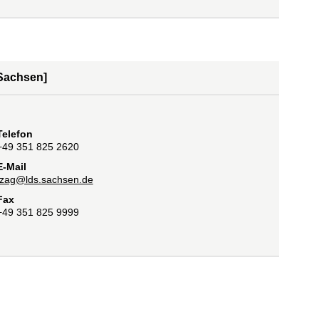
Sachsen]
Telefon
+49 351 825 2620
E-Mail
lzag@lds.sachsen.de
Fax
+49 351 825 9999
 einem neuen Fenster geöffnet)