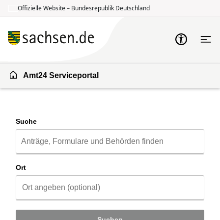
Offizielle Website – Bundesrepublik Deutschland
Zum Inhalt springen
Zur Suche springen
Amt24 Serviceportal
Suche
Ort
Suchen