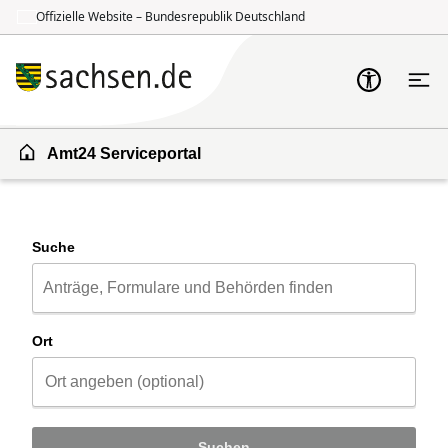
Offizielle Website – Bundesrepublik Deutschland
Zum Inhalt springen
Zur Suche springen
Amt24 Serviceportal
Suche
Ort
Suchen