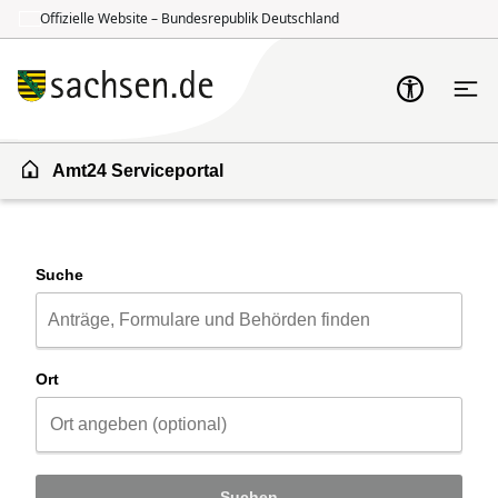
Offizielle Website – Bundesrepublik Deutschland
Zum Inhalt springen
Zur Suche springen
Amt24 Serviceportal
Suche
Ort
Suchen