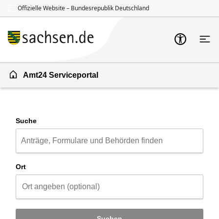
Offizielle Website – Bundesrepublik Deutschland
Zum Inhalt springen
Zur Suche springen
Amt24 Serviceportal
Suche
Ort
Suchen