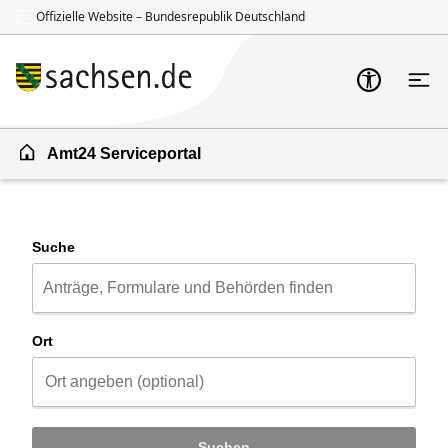
Offizielle Website – Bundesrepublik Deutschland
Zum Inhalt springen
Zur Suche springen
Amt24 Serviceportal
Suche
Ort
Suchen