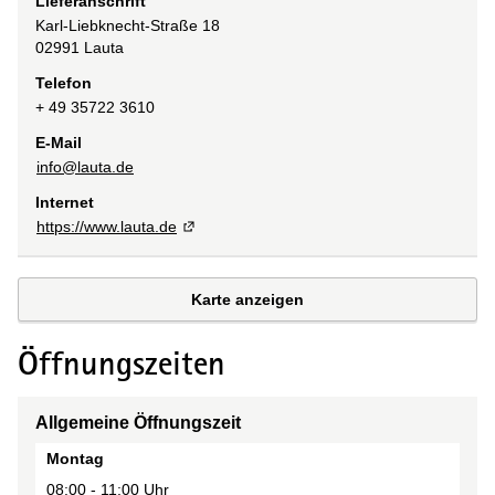
Lieferanschrift
Karl-Liebknecht-Straße
18
02991
Lauta
Telefon
+ 49 35722 3610
E-Mail
info@lauta.de
Internet
https://www.lauta.de
Karte anzeigen
Öffnungszeiten
Allgemeine Öffnungszeit
Tag
Montag
Zeit(en)
08:00 - 11:00 Uhr