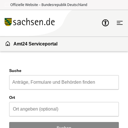
Offizielle Website – Bundesrepublik Deutschland
Zum Inhalt springen
Zur Suche springen
Amt24 Serviceportal
Suche
Ort
Suchen